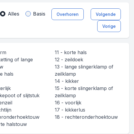
Alles
Basis
Overhoren
Volgende
Vorige
arm
11 - korte hals
ketting of lange
12 - zeildoek
uw
13 - lange slingerklamp of
ge hals
zeilklamp
14 - kikker
erlijk
15 - korte slingerklamp of
kepoot of slijtstuk
zeilklamp
enzeil
16 - voorlijk
htlijn
17 - kikkerlus
keronderhoektouw
18 - rechteronderhoektouw
rte halstouw