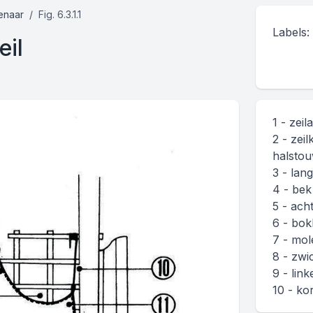
enaar
Fig. 6.3.1.1
Labels:
eil
1 - zeil
2 - zeil
halsto
3 - lan
4 - bek
5 - acht
6 - bok
7 - mol
8 - zwic
9 - lin
10 - ko