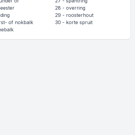
eunder of
27 - spantring
eester
28 - overring
rding
29 - roosterhout
rst- of nokbalk
30 - korte spruit
nebalk