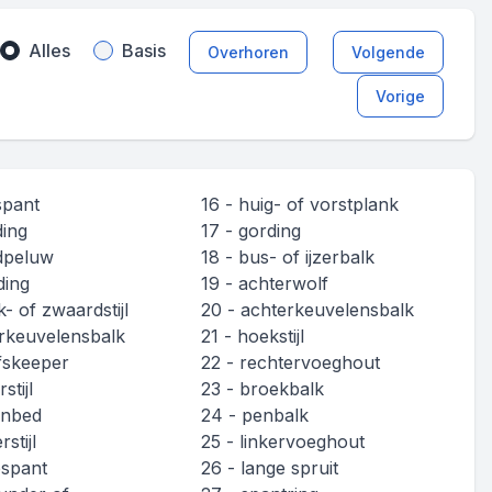
Alles
Basis
Overhoren
Volgende
Vorige
spant
16 - huig- of vorstplank
ding
17 - gording
dpeluw
18 - bus- of ijzerbalk
ding
19 - achterwolf
k- of zwaardstijl
20 - achterkeuvelensbalk
rkeuvelensbalk
21 - hoekstijl
fskeeper
22 - rechtervoeghout
stijl
23 - broekbalk
enbed
24 - penbalk
rstijl
25 - linkervoeghout
pspant
26 - lange spruit