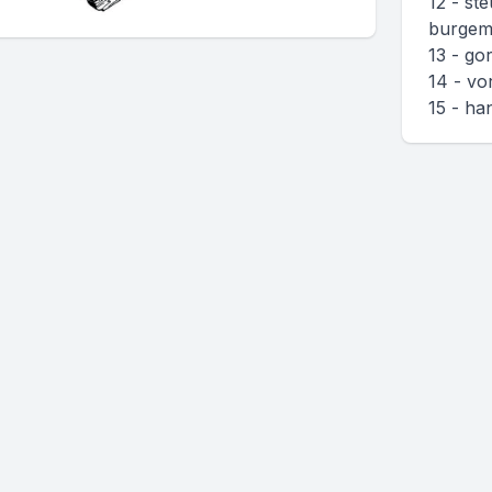
12 - st
burgem
13 - go
14 - vo
15 - ha