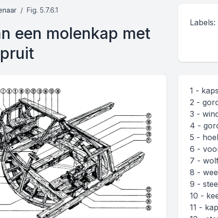
enaar
Fig. 5.7.6.1
Labels:
n een molenkap met
pruit
1 - kap
2 - gor
3 - win
4 - gor
5 - hoe
6 - voo
7 - wol
8 - weer
9 - ste
10 - kee
11 - ka