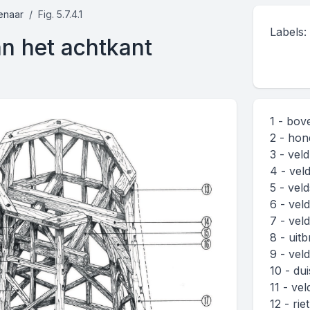
enaar
Fig. 5.7.4.1
Labels:
 het achtkant
1 - bov
2 - ho
3 - vel
4 - vel
5 - velds
6 - vel
7 - vel
8 - uit
9 - vel
10 - dui
11 - vel
12 - riet