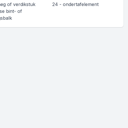
heg of verdikstuk
24 - ondertafelement
se bint- of
gsbalk