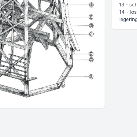
13 - sc
14 - los
legerin