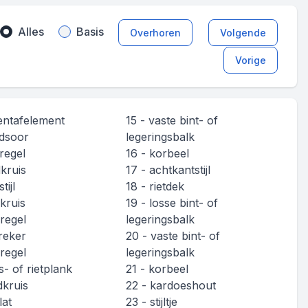
Alles
Basis
Overhoren
Volgende
Vorige
entafelement
15 - vaste bint- of
ndsoor
legeringsbalk
dregel
16 - korbeel
dkruis
17 - achtkantstijl
tijl
18 - rietdek
dkruis
19 - losse bint- of
dregel
legeringsbalk
breker
20 - vaste bint- of
dregel
legeringsbalk
s- of rietplank
21 - korbeel
dkruis
22 - kardoeshout
lat
23 - stijltje