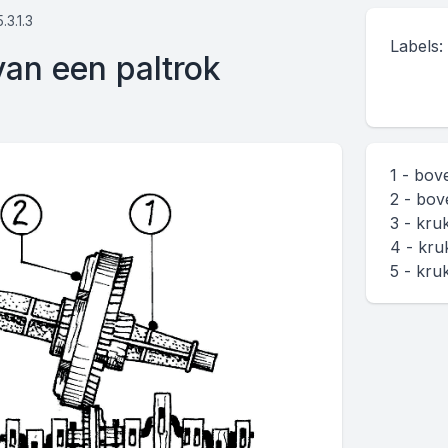
5.3.1.3
Labels:
an een paltrok
1 - bov
2 - bov
3 - kru
4 - kru
5 - kru