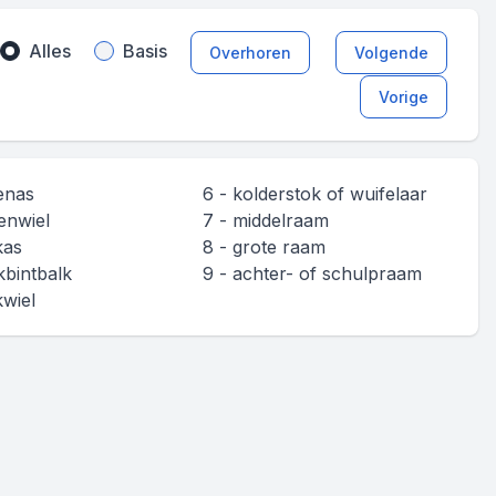
Alles
Basis
Overhoren
Volgende
Vorige
enas
6 - kolderstok of wuifelaar
enwiel
7 - middelraam
kas
8 - grote raam
kbintbalk
9 - achter- of schulpraam
kwiel