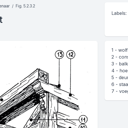
enaar
Fig. 5.2.3.2
Labels:
t
1 - wol
2 - con
3 - bal
4 - hoek
5 - deur
6 - sta
7 - voe