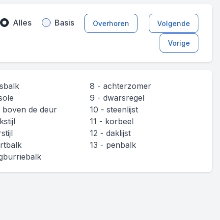
Alles
Basis
Overhoren
Volgende
Vorige
fsbalk
8 - achterzomer
sole
9 - dwarsregel
k boven de deur
10 - steenlijst
stijl
11 - korbeel
stijl
12 - daklijst
artbalk
13 - penbalk
gburriebalk