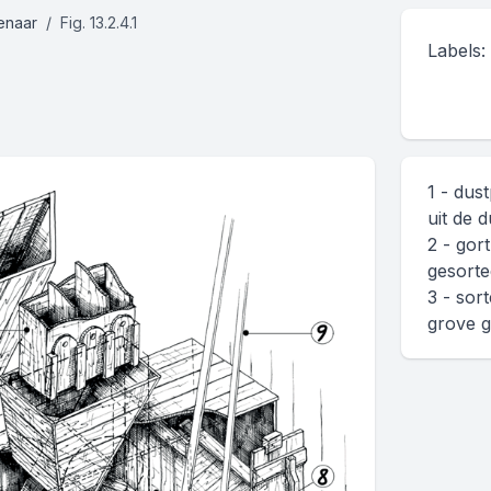
enaar
Fig. 13.2.4.1
Labels:
1 - dus
uit de 
2 - gor
gesorte
3 - sor
grove g