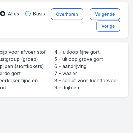
Alles
Basis
Overhoren
Volgende
Vorige
tpijp voor afvoer stof
4 - uitloop fijne gort
dustgroup (groep)
5 - uitloop grove gort
tpijpen (stortkokers)
6 - aandrijving
erde gort
7 - waaier
teerkoker fijne en
8 - schuif voor luchttoevoer
ort
9 - drijfriem