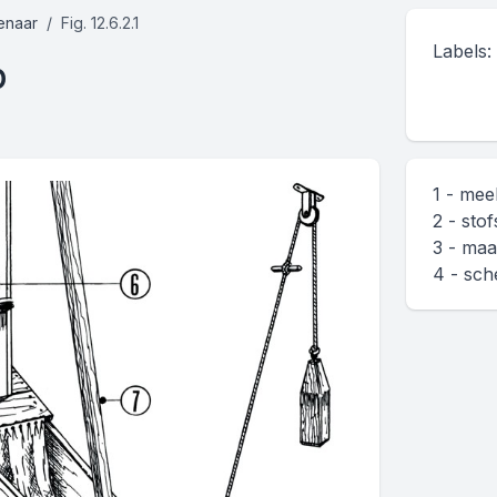
enaar
Fig. 12.6.2.1
Labels:
p
1 - meel
2 - sto
3 - maa
4 - sch