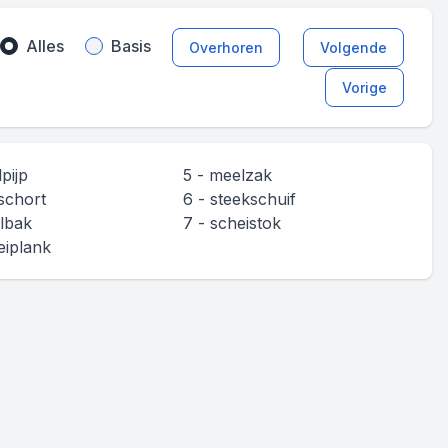
Alles
Basis
Overhoren
Volgende
Vorige
pijp
5 - meelzak
fschort
6 - steekschuif
lbak
7 - scheistok
eiplank