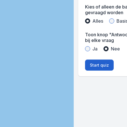
Kies of alleen de ba
gevraagd worden
Alles
Basi
Toon knop "Antwoo
bij elke vraag
Ja
Nee
Start quiz