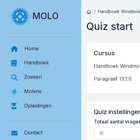
Handboek Windmol
MOLO
Quiz start
Home
Cursus
Handboek
Handboek Windmol
Zoeken
Paragraaf 13.1.0
Molens
Opleidingen
Quiz instellinge
Totaal aantal vrage
Contact