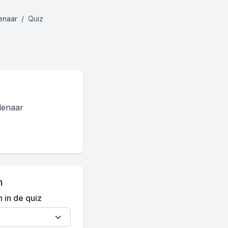
enaar
Quiz
enaar
n
n in de quiz